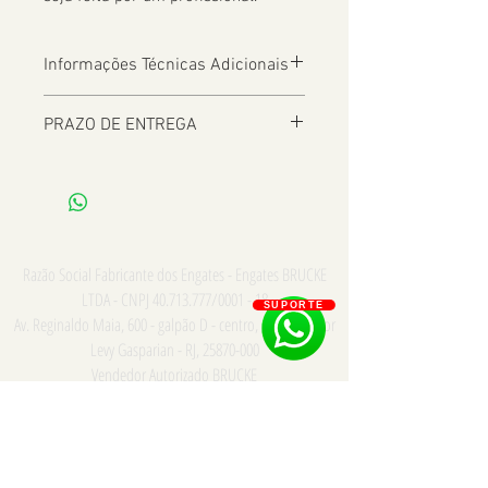
Informações Técnicas Adicionais
PRAZO DE ENTREGA
De 2 a 8 dias úteis a depender da
Localização
Razão Social Fabricante dos Engates - Engates BRUCKE
LTDA - CNPJ
40.713.777
/0001 - 18
SUPORTE
Av. Reginaldo Maia, 600 - galpão D - centro, Comendador
Levy Gasparian - RJ,
25870-000
Vendedor Autorizado BRUCKE
Consulte para PRONTA ENTREGA e INSTALAÇÃO somente
na cidade do Rio de Janeiro - Whatsapp/Tel:
21
973867669