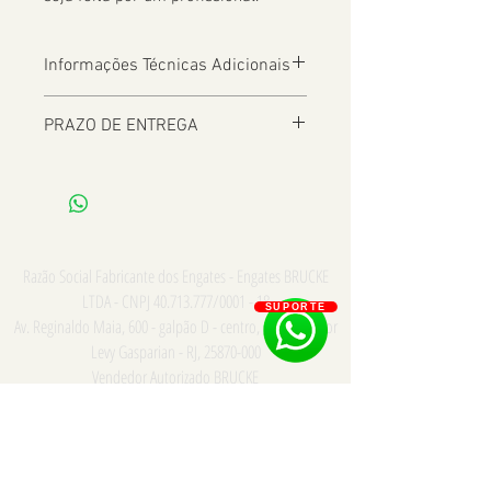
Informações Técnicas Adicionais
OBS: Estepe atrás - Verões 4X2 E 4X4
PRAZO DE ENTREGA
De 2 a 8 dias úteis a depender da
Localização
Razão Social Fabricante dos Engates - Engates BRUCKE
LTDA - CNPJ
40.713.777
/0001 - 18
SUPORTE
Av. Reginaldo Maia, 600 - galpão D - centro, Comendador
Levy Gasparian - RJ,
25870-000
Vendedor Autorizado BRUCKE
Consulte para PRONTA ENTREGA e INSTALAÇÃO somente
na cidade do Rio de Janeiro - Whatsapp/Tel:
21
973867669