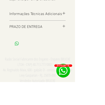
Informações Técnicas Adicionais
PRAZO DE ENTREGA
De 2 a 8 dias úteis a depender da
Localização
Razão Social Fabricante dos Engates - Engates BRUCKE
LTDA - CNPJ
40.713.777
/0001 - 18
SUPORTE
Av. Reginaldo Maia, 600 - galpão D - centro, Comendador
Levy Gasparian - RJ,
25870-000
Vendedor Autorizado BRUCKE
Consulte para PRONTA ENTREGA e INSTALAÇÃO somente
na cidade do Rio de Janeiro - Whatsapp/Tel:
21
973867669