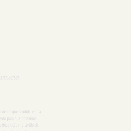
21 973867669
ga desde que produto esteja
imento para que possamos
e devolução) no cartão de