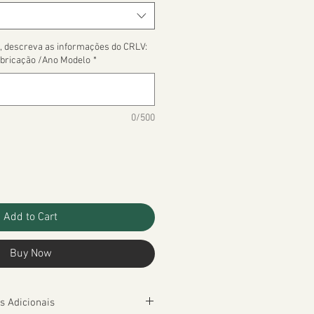
, descreva as informações do CRLV:
bricação /Ano Modelo
*
0/500
Add to Cart
Buy Now
s Adicionais