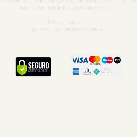
m mesma titularidade. A disponibilização do valor ocorrerá de acordo com as regras da
banco do cliente. Frete de devolução por conta do cliente.
Política de Privacidade
https://www.muvyos.com/termos-e-condicoes