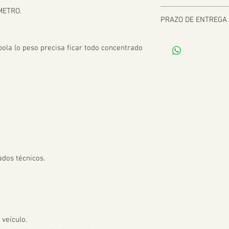
METRO.

PRAZO DE ENTREGA
De 2 a 8 dias úteis a 
la (o peso precisa ficar todo concentrado 
dos técnicos.

veículo.
