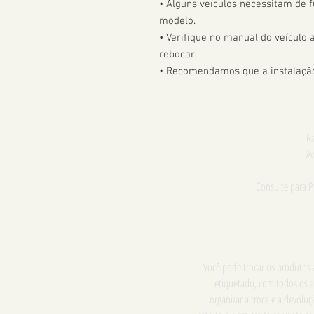
• Alguns veículos necessitam de f
modelo. 

• Verifique no manual do veículo
rebocar.

• Recomendamos que a instalação 
Ra
Av
Consulte para 
Você pode trocar os produtos a
etiquetado, com todos os a
organizar a troca e a devol