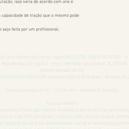
uração, isso varia de acordo com ano e 
 a capacidade de tração que o mesmo pode 
seja feita por um profissional.
zão Social Fabricante dos Engates - Engates BRUCKE LTDA - CNPJ 40.713.777/0001 - 18
. Reginaldo Maia, 600 - galpão D - centro, Comendador Levy Gasparian - RJ, 25870-000
Vendedor Autorizado BRUCKE
PRONTA ENTREGA e INSTALAÇÃO somente na cidade do Rio de Janeiro - Whatsapp/Tel: 
Entrega para compras no SITE - 2 a 10 dias úteis - a depender da localização
Política de reembolso
dquiridos até 15 dias após recebê-los ou devolver os itens em até 5 dias após a entre
cessórios e não tenha sido utilizado. Contate-nos através de nossos canais de atend
ução. Reembolso: Em até 10 dias será encaminhado o pedido de reembolso(decorrente d