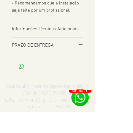
• Recomendamos que a instalação 
seja feita por um profissional.
Informações Técnicas Adicionais
PRAZO DE ENTREGA
De 2 a 8 dias úteis a depender da
Localização
Razão Social Fabricante dos Engates - Engates BRUCKE
LTDA - CNPJ
40.713.777
/0001 - 18
SUPORTE
Av. Reginaldo Maia, 600 - galpão D - centro, Comendador
Levy Gasparian - RJ,
25870-000
Vendedor Autorizado BRUCKE
Consulte para PRONTA ENTREGA e INSTALAÇÃO somente
na cidade do Rio de Janeiro - Whatsapp/Tel:
21