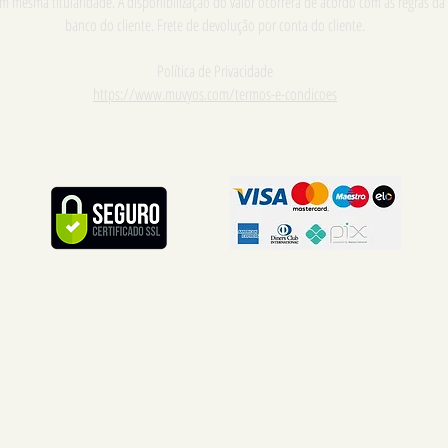
m mesma titularidade. A disponibilização do valor ocorrerá de acordo com as regras da
banco do cliente. Frete de devolução por conta do cliente.
Política de Privacidade
https://www.muvyos.com/termos-e-condicoes