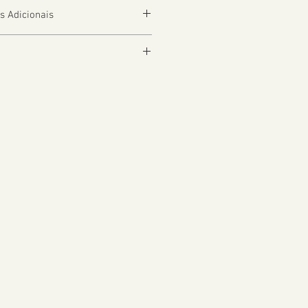
s Adicionais
depender da Localização