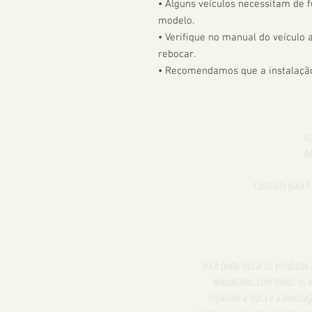
• Alguns veículos necessitam de f
modelo. 

• Verifique no manual do veículo
rebocar.

• Recomendamos que a instalação 
Ra
Av
Consulte para 
Você pode trocar os produtos a
etiquetado, com todos os a
organizar a troca e a devol