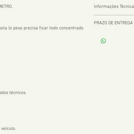
METRO.

Informações Técnica
PRAZO DE ENTREGA
la (o peso precisa ficar todo concentrado 
De 2 a 8 dias úteis a 
dos técnicos.

veículo.
