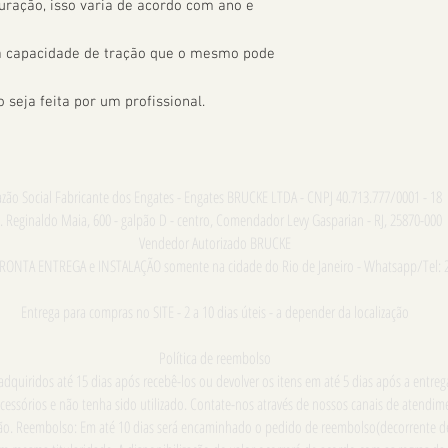
uração, isso varia de acordo com ano e 
 a capacidade de tração que o mesmo pode 
seja feita por um profissional.
zão Social Fabricante dos Engates - Engates BRUCKE LTDA - CNPJ 40.713.777/0001 - 18
. Reginaldo Maia, 600 - galpão D - centro, Comendador Levy Gasparian - RJ, 25870-000
Vendedor Autorizado BRUCKE
PRONTA ENTREGA e INSTALAÇÃO somente na cidade do Rio de Janeiro - Whatsapp/Tel: 
Entrega para compras no SITE - 2 a 10 dias úteis - a depender da localização
Política de reembolso
dquiridos até 15 dias após recebê-los ou devolver os itens em até 5 dias após a entre
cessórios e não tenha sido utilizado. Contate-nos através de nossos canais de atend
ução. Reembolso: Em até 10 dias será encaminhado o pedido de reembolso(decorrente d