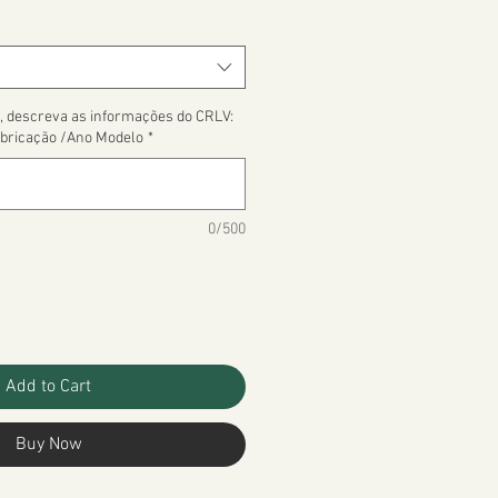
, descreva as informações do CRLV:
bricação /Ano Modelo
*
0/500
Add to Cart
Buy Now