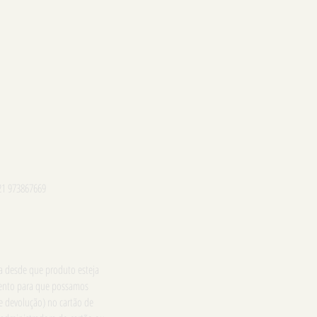
21 973867669
ga desde que produto esteja
imento para que possamos
e devolução) no cartão de