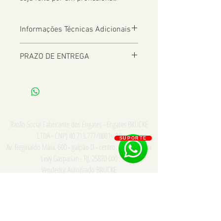
Informações Técnicas Adicionais
PRAZO DE ENTREGA
De 2 a 8 dias úteis a depender da
Localização
Razão Social Fabricante dos Engates - Engates BRUCKE
LTDA - CNPJ
40.713.777
/0001 - 18
SUPORTE
Av. Reginaldo Maia, 600 - galpão D - centro, Comendador
Levy Gasparian - RJ,
25870-000
Vendedor Autorizado BRUCKE
Consulte para PRONTA ENTREGA e INSTALAÇÃO somente
na cidade do Rio de Janeiro - Whatsapp/Tel:
21
973867669