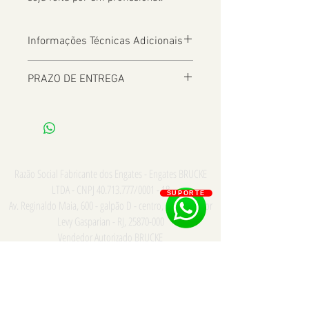
Informações Técnicas Adicionais
PRAZO DE ENTREGA
De 2 a 8 dias úteis a depender da
Localização
Razão Social Fabricante dos Engates - Engates BRUCKE
LTDA - CNPJ
40.713.777
/0001 - 18
SUPORTE
Av. Reginaldo Maia, 600 - galpão D - centro, Comendador
Levy Gasparian - RJ,
25870-000
Vendedor Autorizado BRUCKE
Consulte para PRONTA ENTREGA e INSTALAÇÃO somente
na cidade do Rio de Janeiro - Whatsapp/Tel:
21
973867669