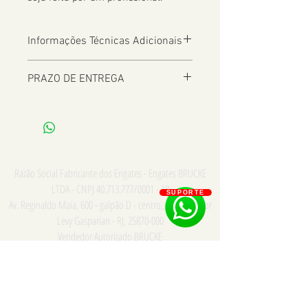
Informações Técnicas Adicionais
PRAZO DE ENTREGA
De 2 a 8 dias úteis a depender da
Localização
Razão Social Fabricante dos Engates - Engates BRUCKE
LTDA - CNPJ
40.713.777
/0001 - 18
SUPORTE
Av. Reginaldo Maia, 600 - galpão D - centro, Comendador
Levy Gasparian - RJ,
25870-000
Vendedor Autorizado BRUCKE
Consulte para PRONTA ENTREGA e INSTALAÇÃO somente
na cidade do Rio de Janeiro - Whatsapp/Tel:
21
973867669