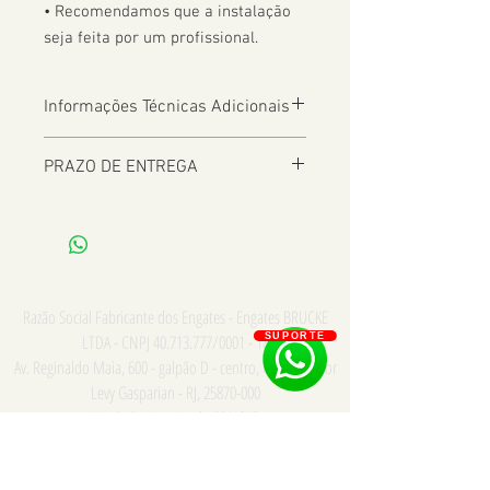
• Recomendamos que a instalação 
seja feita por um profissional.
Informações Técnicas Adicionais
PRAZO DE ENTREGA
De 2 a 8 dias úteis a depender da
Localização
Razão Social Fabricante dos Engates - Engates BRUCKE
LTDA - CNPJ
40.713.777
/0001 - 18
SUPORTE
Av. Reginaldo Maia, 600 - galpão D - centro, Comendador
Levy Gasparian - RJ,
25870-000
Vendedor Autorizado BRUCKE
Consulte para PRONTA ENTREGA e INSTALAÇÃO somente
na cidade do Rio de Janeiro - Whatsapp/Tel:
21