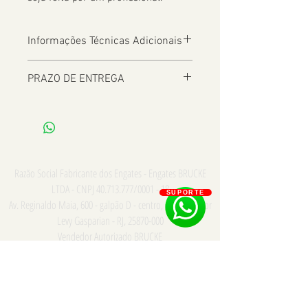
Informações Técnicas Adicionais
PRAZO DE ENTREGA
De 2 a 8 dias úteis a depender da
Localização
Razão Social Fabricante dos Engates - Engates BRUCKE
LTDA - CNPJ
40.713.777
/0001 - 18
SUPORTE
Av. Reginaldo Maia, 600 - galpão D - centro, Comendador
Levy Gasparian - RJ,
25870-000
Vendedor Autorizado BRUCKE
Consulte para PRONTA ENTREGA e INSTALAÇÃO somente
na cidade do Rio de Janeiro - Whatsapp/Tel:
21
973867669