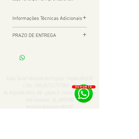
Informações Técnicas Adicionais
PRAZO DE ENTREGA
De 2 a 8 dias úteis a depender da
Localização
Razão Social Fabricante dos Engates - Engates BRUCKE
LTDA - CNPJ
40.713.777
/0001 - 18
SUPORTE
Av. Reginaldo Maia, 600 - galpão D - centro, Comendador
Levy Gasparian - RJ,
25870-000
Vendedor Autorizado BRUCKE
Consulte para PRONTA ENTREGA e INSTALAÇÃO somente
na cidade do Rio de Janeiro - Whatsapp/Tel:
21
973867669