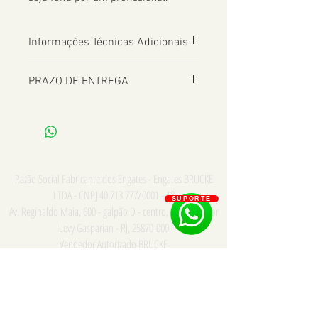
Informações Técnicas Adicionais
PRAZO DE ENTREGA
De 2 a 8 dias úteis a depender da
Localização
Razão Social Fabricante dos Engates - Engates BRUCKE
LTDA - CNPJ
40.713.777
/0001 - 18
SUPORTE
Av. Reginaldo Maia, 600 - galpão D - centro, Comendador
Levy Gasparian - RJ,
25870-000
Vendedor Autorizado BRUCKE
Consulte para PRONTA ENTREGA e INSTALAÇÃO somente
na cidade do Rio de Janeiro - Whatsapp/Tel:
21
973867669