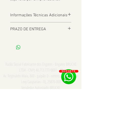
Informações Técnicas Adicionais
PRAZO DE ENTREGA
De 2 a 8 dias úteis a depender da
Localização
Razão Social Fabricante dos Engates - Engates BRUCKE
LTDA - CNPJ
40.713.777
/0001 - 18
SUPORTE
Av. Reginaldo Maia, 600 - galpão D - centro, Comendador
Levy Gasparian - RJ,
25870-000
Vendedor Autorizado BRUCKE
Consulte para PRONTA ENTREGA e INSTALAÇÃO somente
na cidade do Rio de Janeiro - Whatsapp/Tel:
21
973867669