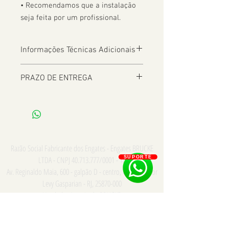
• Recomendamos que a instalação 
seja feita por um profissional.
Informações Técnicas Adicionais
PRAZO DE ENTREGA
De 2 a 8 dias úteis a depender da
Localização
Razão Social Fabricante dos Engates - Engates BRUCKE
LTDA - CNPJ
40.713.777
/0001 - 18
SUPORTE
Av. Reginaldo Maia, 600 - galpão D - centro, Comendador
Levy Gasparian - RJ,
25870-000
Vendedor Autorizado BRUCKE
Consulte para PRONTA ENTREGA e INSTALAÇÃO somente
na cidade do Rio de Janeiro - Whatsapp/Tel:
21