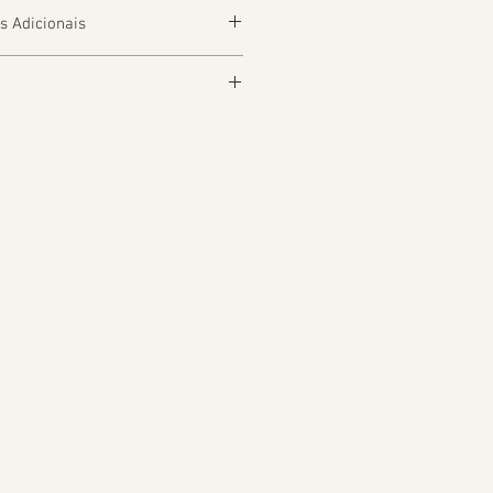
s Adicionais
depender da Localização