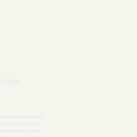
21 973867669
ga desde que produto esteja
imento para que possamos
e devolução) no cartão de