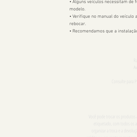
• Alguns veículos necessitam de f
modelo. 

• Verifique no manual do veículo
rebocar.

• Recomendamos que a instalação 
Ra
Av
Consulte para 
Você pode trocar os produtos a
etiquetado, com todos os a
organizar a troca e a devol