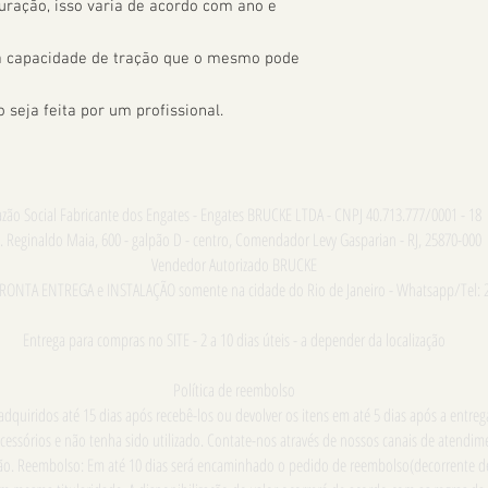
uração, isso varia de acordo com ano e 
 a capacidade de tração que o mesmo pode 
seja feita por um profissional.
zão Social Fabricante dos Engates - Engates BRUCKE LTDA - CNPJ 40.713.777/0001 - 18
. Reginaldo Maia, 600 - galpão D - centro, Comendador Levy Gasparian - RJ, 25870-000
Vendedor Autorizado BRUCKE
PRONTA ENTREGA e INSTALAÇÃO somente na cidade do Rio de Janeiro - Whatsapp/Tel: 
Entrega para compras no SITE - 2 a 10 dias úteis - a depender da localização
Política de reembolso
dquiridos até 15 dias após recebê-los ou devolver os itens em até 5 dias após a entre
cessórios e não tenha sido utilizado. Contate-nos através de nossos canais de atend
ução. Reembolso: Em até 10 dias será encaminhado o pedido de reembolso(decorrente d