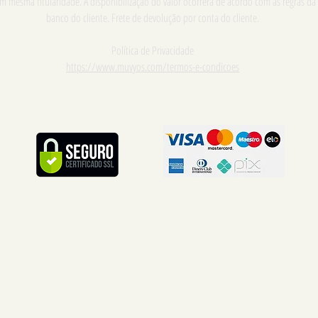
m mesma titularidade. A disponibilização do valor ocorrerá de acordo com as regras da
banco do cliente. Frete de devolução por conta do cliente.
Política de Privacidade
https://www.muvyos.com/termos-e-condicoes