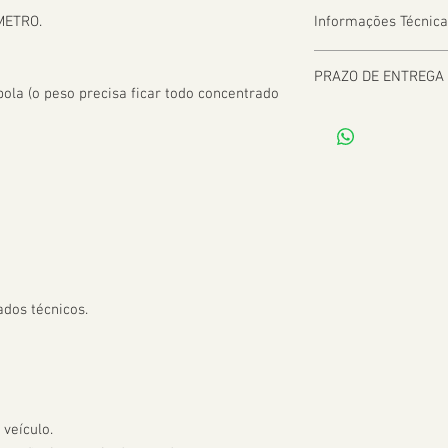
METRO.

Informações Técnica
PRAZO DE ENTREGA
la (o peso precisa ficar todo concentrado 
De 2 a 8 dias úteis a 
dos técnicos.

veículo.
