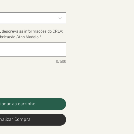
, descreva as informações do CRLV:
bricação /Ano Modelo
*
0/500
ionar ao carrinho
nalizar Compra