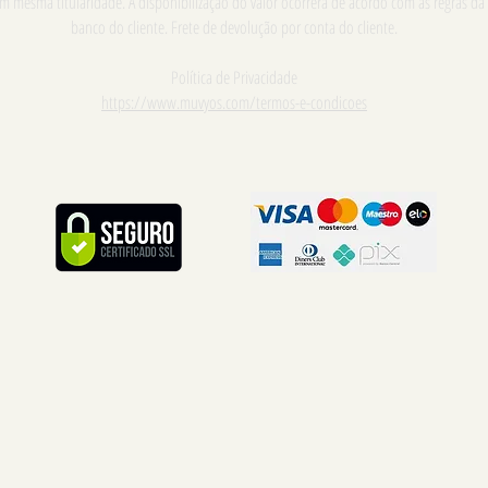
m mesma titularidade. A disponibilização do valor ocorrerá de acordo com as regras da
banco do cliente. Frete de devolução por conta do cliente.
Política de Privacidade
https://www.muvyos.com/termos-e-condicoes