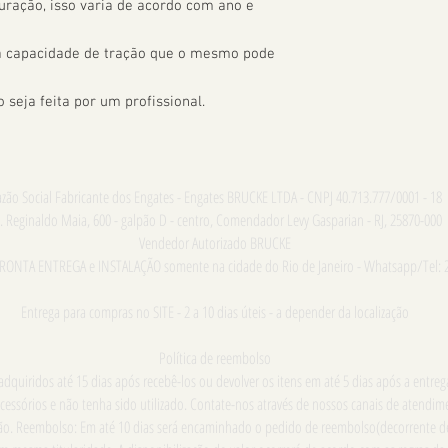
uração, isso varia de acordo com ano e 
 a capacidade de tração que o mesmo pode 
seja feita por um profissional.
zão Social Fabricante dos Engates - Engates BRUCKE LTDA - CNPJ 40.713.777/0001 - 18
. Reginaldo Maia, 600 - galpão D - centro, Comendador Levy Gasparian - RJ, 25870-000
Vendedor Autorizado BRUCKE
PRONTA ENTREGA e INSTALAÇÃO somente na cidade do Rio de Janeiro - Whatsapp/Tel: 
Entrega para compras no SITE - 2 a 10 dias úteis - a depender da localização
Política de reembolso
dquiridos até 15 dias após recebê-los ou devolver os itens em até 5 dias após a entre
cessórios e não tenha sido utilizado. Contate-nos através de nossos canais de atend
ução. Reembolso: Em até 10 dias será encaminhado o pedido de reembolso(decorrente d