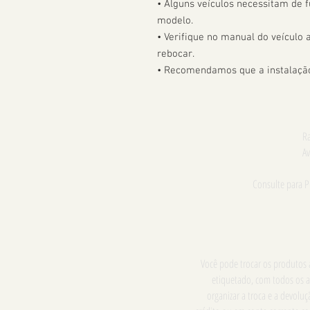
• Alguns veículos necessitam de f
modelo. 

• Verifique no manual do veículo
rebocar.

• Recomendamos que a instalação 
Ra
Av
Consulte para 
Você pode trocar os produtos a
etiquetado, com todos os a
organizar a troca e a devol