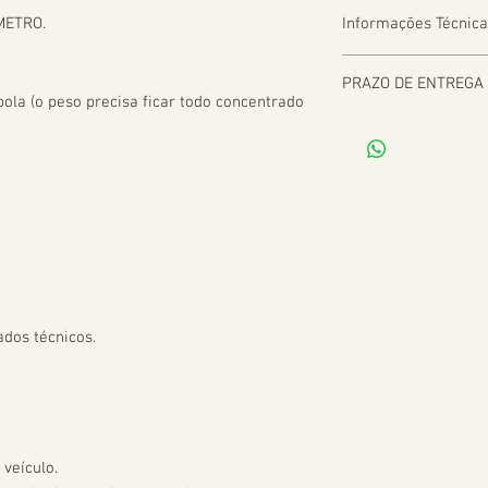
METRO.

Informações Técnica
PRAZO DE ENTREGA
la (o peso precisa ficar todo concentrado 
De 2 a 8 dias úteis a 
dos técnicos.

veículo.
