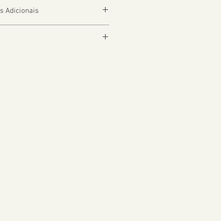
s Adicionais
depender da Localização