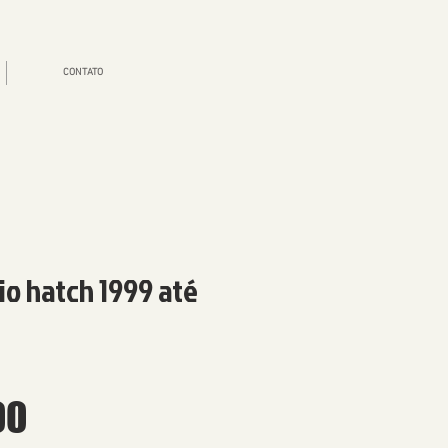
CONTATO
io hatch 1999 até
Preço
00