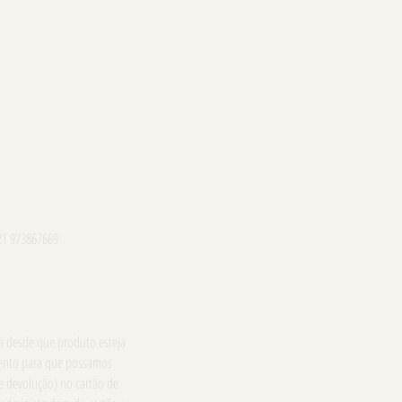
21 973867669
ga desde que produto esteja
imento para que possamos
e devolução) no cartão de