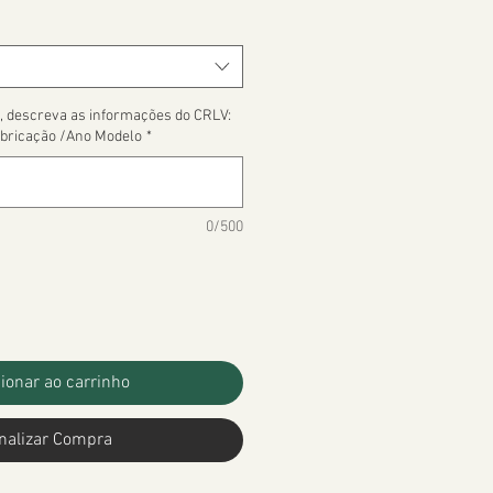
, descreva as informações do CRLV:
bricação /Ano Modelo
*
0/500
ionar ao carrinho
nalizar Compra