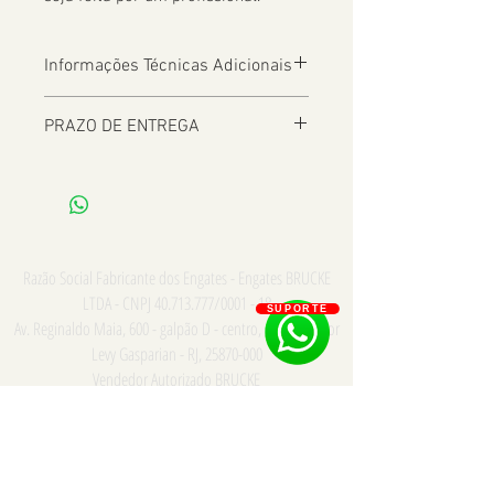
Informações Técnicas Adicionais
OBS: Não serve no Fluence GT
PRAZO DE ENTREGA
De 2 a 8 dias úteis a depender da
Localização
Razão Social Fabricante dos Engates - Engates BRUCKE
LTDA - CNPJ
40.713.777
/0001 - 18
SUPORTE
Av. Reginaldo Maia, 600 - galpão D - centro, Comendador
Levy Gasparian - RJ,
25870-000
Vendedor Autorizado BRUCKE
Consulte para PRONTA ENTREGA e INSTALAÇÃO somente
na cidade do Rio de Janeiro - Whatsapp/Tel:
21
973867669