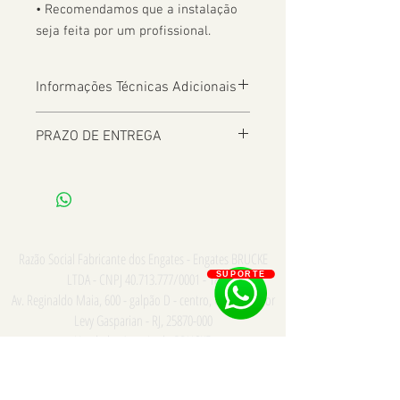
• Recomendamos que a instalação 
seja feita por um profissional.
Informações Técnicas Adicionais
PRAZO DE ENTREGA
De 2 a 8 dias úteis a depender da
Localização
Razão Social Fabricante dos Engates - Engates BRUCKE
LTDA - CNPJ
40.713.777
/0001 - 18
SUPORTE
Av. Reginaldo Maia, 600 - galpão D - centro, Comendador
Levy Gasparian - RJ,
25870-000
Vendedor Autorizado BRUCKE
Consulte para PRONTA ENTREGA e INSTALAÇÃO somente
na cidade do Rio de Janeiro - Whatsapp/Tel:
21