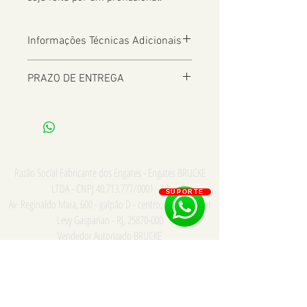
Informações Técnicas Adicionais
PRAZO DE ENTREGA
De 2 a 8 dias úteis a depender da
Localização
Razão Social Fabricante dos Engates - Engates BRUCKE
LTDA - CNPJ
40.713.777
/0001 - 18
SUPORTE
Av. Reginaldo Maia, 600 - galpão D - centro, Comendador
Levy Gasparian - RJ,
25870-000
Vendedor Autorizado BRUCKE
Consulte para PRONTA ENTREGA e INSTALAÇÃO somente
na cidade do Rio de Janeiro - Whatsapp/Tel:
21
973867669