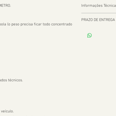
METRO.

Informações Técnica
PRAZO DE ENTREGA
la (o peso precisa ficar todo concentrado 
De 2 a 8 dias úteis a 
dos técnicos.

veículo.
