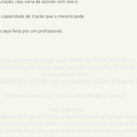
uração, isso varia de acordo com ano e 
 a capacidade de tração que o mesmo pode 
seja feita por um profissional.
zão Social Fabricante dos Engates - Engates BRUCKE LTDA - CNPJ 40.713.777/0001 - 18
. Reginaldo Maia, 600 - galpão D - centro, Comendador Levy Gasparian - RJ, 25870-000
Vendedor Autorizado BRUCKE
PRONTA ENTREGA e INSTALAÇÃO somente na cidade do Rio de Janeiro - Whatsapp/Tel: 
Entrega para compras no SITE - 2 a 10 dias úteis - a depender da localização
Política de reembolso
dquiridos até 15 dias após recebê-los ou devolver os itens em até 5 dias após a entre
cessórios e não tenha sido utilizado. Contate-nos através de nossos canais de atend
ução. Reembolso: Em até 10 dias será encaminhado o pedido de reembolso(decorrente d