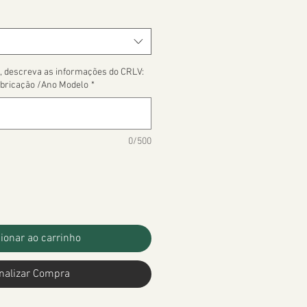
, descreva as informações do CRLV:
bricação /Ano Modelo
*
0/500
ionar ao carrinho
nalizar Compra