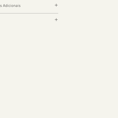
s Adicionais
depender da Localização