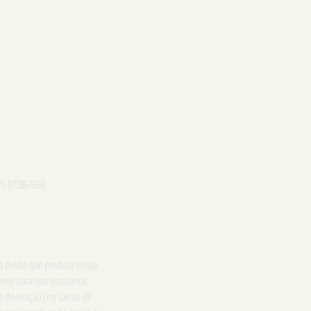
21 973867669
ga desde que produto esteja
imento para que possamos
e devolução) no cartão de