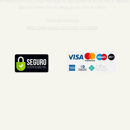
m mesma titularidade. A disponibilização do valor ocorrerá de acordo com as regras da
banco do cliente. Frete de devolução por conta do cliente.
Política de Privacidade
https://www.muvyos.com/termos-e-condicoes