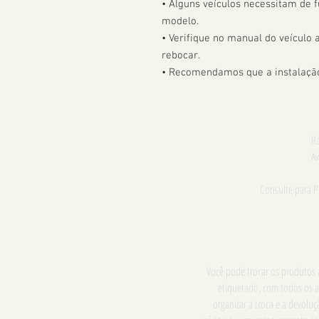
• Alguns veículos necessitam de f
modelo. 

• Verifique no manual do veículo
rebocar.

• Recomendamos que a instalação 
Ra
Av
Consulte para 
Você pode trocar os produtos a
etiquetado, com todos os a
organizar a troca e a devol