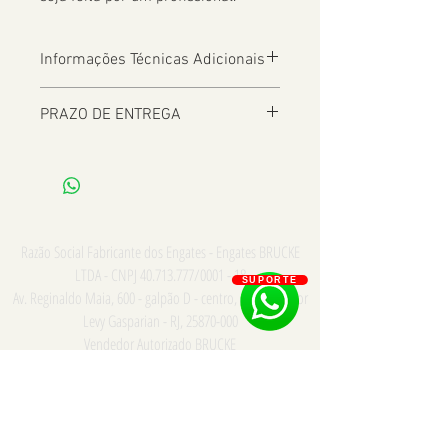
Informações Técnicas Adicionais
PRAZO DE ENTREGA
De 2 a 8 dias úteis a depender da
Localização
Razão Social Fabricante dos Engates - Engates BRUCKE
LTDA - CNPJ
40.713.777
/0001 - 18
SUPORTE
Av. Reginaldo Maia, 600 - galpão D - centro, Comendador
Levy Gasparian - RJ,
25870-000
Vendedor Autorizado BRUCKE
Consulte para PRONTA ENTREGA e INSTALAÇÃO somente
na cidade do Rio de Janeiro - Whatsapp/Tel:
21
973867669