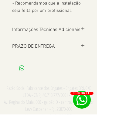
• Recomendamos que a instalação 
seja feita por um profissional.
Informações Técnicas Adicionais
PRAZO DE ENTREGA
De 2 a 8 dias úteis a depender da
Localização
Razão Social Fabricante dos Engates - Engates BRUCKE
LTDA - CNPJ
40.713.777
/0001 - 18
SUPORTE
Av. Reginaldo Maia, 600 - galpão D - centro, Comendador
Levy Gasparian - RJ,
25870-000
Vendedor Autorizado BRUCKE
Consulte para PRONTA ENTREGA e INSTALAÇÃO somente
na cidade do Rio de Janeiro - Whatsapp/Tel:
21