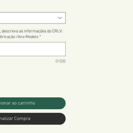
, descreva as informações do CRLV:
bricação /Ano Modelo
*
0/500
ionar ao carrinho
nalizar Compra