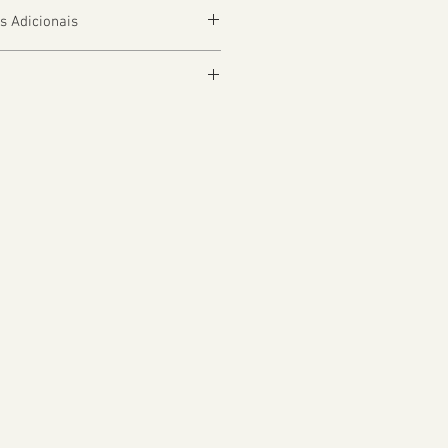
s Adicionais
depender da Localização