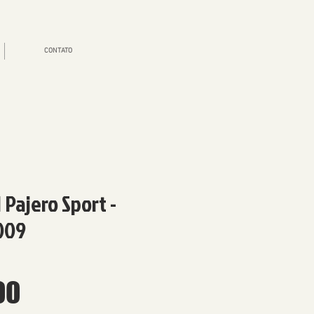
CONTATO
Pajero Sport -
009
Preço
00