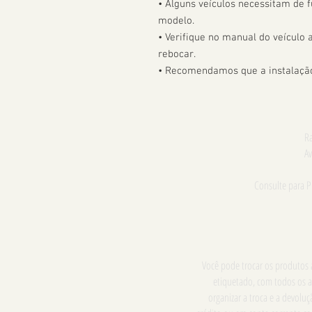
• Alguns veículos necessitam de f
modelo. 

• Verifique no manual do veículo
rebocar.

• Recomendamos que a instalação 
Ra
Av
Consulte para 
Você pode trocar os produtos a
etiquetado, com todos os a
organizar a troca e a devol