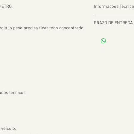
METRO.

Informações Técnica
PRAZO DE ENTREGA
la (o peso precisa ficar todo concentrado 
De 2 a 8 dias úteis a 
dos técnicos.

veículo.
