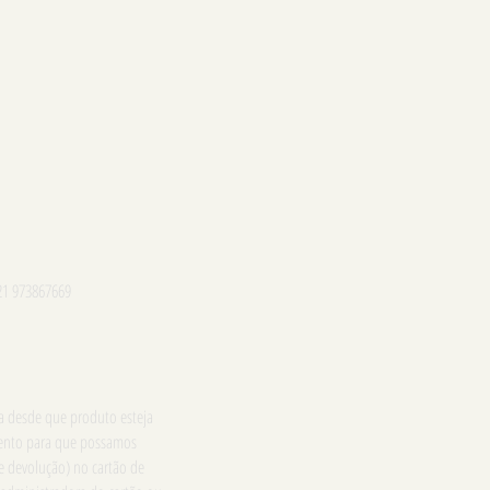
21 973867669
ga desde que produto esteja
imento para que possamos
e devolução) no cartão de