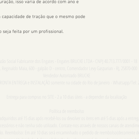
uração, isso varia de acordo com ano e 
 a capacidade de tração que o mesmo pode 
seja feita por um profissional.
zão Social Fabricante dos Engates - Engates BRUCKE LTDA - CNPJ 40.713.777/0001 - 18
. Reginaldo Maia, 600 - galpão D - centro, Comendador Levy Gasparian - RJ, 25870-000
Vendedor Autorizado BRUCKE
PRONTA ENTREGA e INSTALAÇÃO somente na cidade do Rio de Janeiro - Whatsapp/Tel: 
Entrega para compras no SITE - 2 a 10 dias úteis - a depender da localização
Política de reembolso
dquiridos até 15 dias após recebê-los ou devolver os itens em até 5 dias após a entre
cessórios e não tenha sido utilizado. Contate-nos através de nossos canais de atend
ução. Reembolso: Em até 10 dias será encaminhado o pedido de reembolso(decorrente d