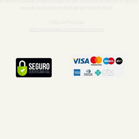
m mesma titularidade. A disponibilização do valor ocorrerá de acordo com as regras da
banco do cliente. Frete de devolução por conta do cliente.
Política de Privacidade
https://www.muvyos.com/termos-e-condicoes