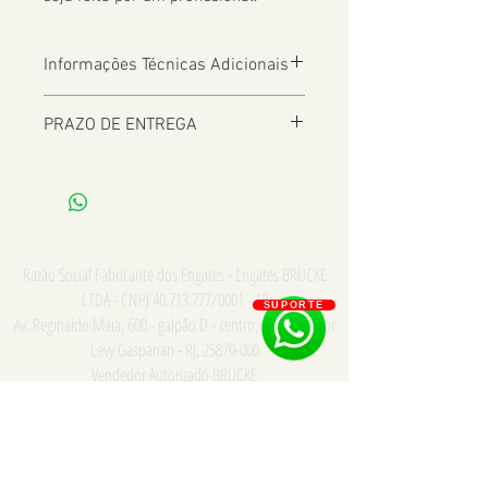
Informações Técnicas Adicionais
PRAZO DE ENTREGA
De 2 a 8 dias úteis a depender da
Localização
Razão Social Fabricante dos Engates - Engates BRUCKE
LTDA - CNPJ
40.713.777
/0001 - 18
SUPORTE
Av. Reginaldo Maia, 600 - galpão D - centro, Comendador
Levy Gasparian - RJ,
25870-000
Vendedor Autorizado BRUCKE
Consulte para PRONTA ENTREGA e INSTALAÇÃO somente
na cidade do Rio de Janeiro - Whatsapp/Tel:
21
973867669