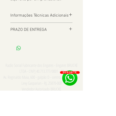
Informações Técnicas Adicionais
PRAZO DE ENTREGA
De 2 a 8 dias úteis a depender da
Localização
Razão Social Fabricante dos Engates - Engates BRUCKE
LTDA - CNPJ
40.713.777
/0001 - 18
SUPORTE
Av. Reginaldo Maia, 600 - galpão D - centro, Comendador
Levy Gasparian - RJ,
25870-000
Vendedor Autorizado BRUCKE
Consulte para PRONTA ENTREGA e INSTALAÇÃO somente
na cidade do Rio de Janeiro - Whatsapp/Tel:
21
973867669