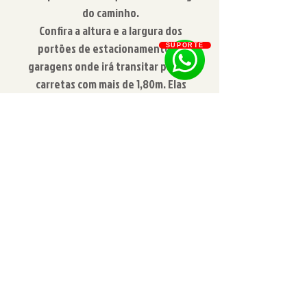
do caminho.
Confira a altura e a largura dos
portões de estacionamentos e
SUPORTE
garagens onde irá transitar para as
carretas com mais de 1,80m. Elas
podem ficar presas ou bater causando
danos a terceiros e a própria
carretinha.
Ao dirigir, fique sempre atento aos
retrovisores para que vc monitore
sempre a carretinha durante o seu
trajeto, principalmente ao fazer
curvas em lugares estreitos pois a
maioria de nossas carretinhas são
mais largas que um carro comum e elas
podem raspar ou bater em arvores,