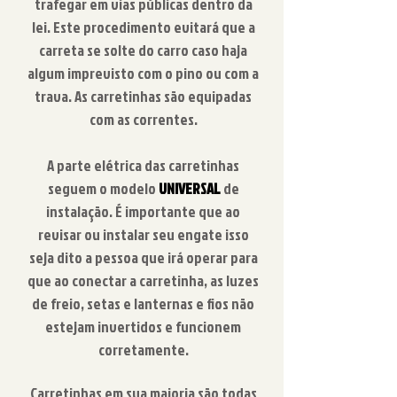
trafegar em vias públicas dentro da
lei. Este procedimento evitará que a
carreta se solte do carro caso haja
algum imprevisto com o pino ou com a
trava. As carretinhas são equipadas
com as correntes.
A parte elétrica das carretinhas
seguem o modelo
UNIVERSAL
de
instalação. É importante que ao
revisar ou instalar seu engate isso
seja dito a pessoa que irá operar para
que ao conectar a carretinha, as luzes
de freio, setas e lanternas e fios não
estejam invertidos e funcionem
corretamente.
Carretinhas em sua maioria são todas