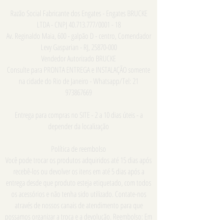
Razão Social Fabricante dos Engates - Engates BRUCKE
LTDA - CNPJ
40.713.777
/0001 - 18
Av. Reginaldo Maia, 600 - galpão D - centro, Comendador
Levy Gasparian - RJ,
25870-000
Vendedor Autorizado BRUCKE
Consulte para PRONTA ENTREGA e INSTALAÇÃO somente
na cidade do Rio de Janeiro - Whatsapp/Tel:
21
973867669
Entrega para compras no SITE - 2 a 10 dias úteis - a
depender da localização
Política de reembolso
Você pode trocar os produtos adquiridos até 15 dias após
recebê-los ou devolver os itens em até 5 dias após a
entrega desde que produto esteja etiquetado, com todos
os acessórios e não tenha sido utilizado. Contate-nos
através de nossos canais de atendimento para que
possamos organizar a troca e a devolução. Reembolso: Em